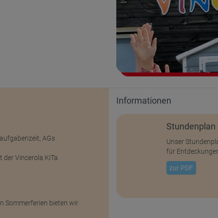
Informationen
Stundenplan
laufgabenzeit, AGs
Unser Stundenplan
für Entdeckunge
 der Vincerola KiTa
zur PDF
en Sommerferien bieten wir