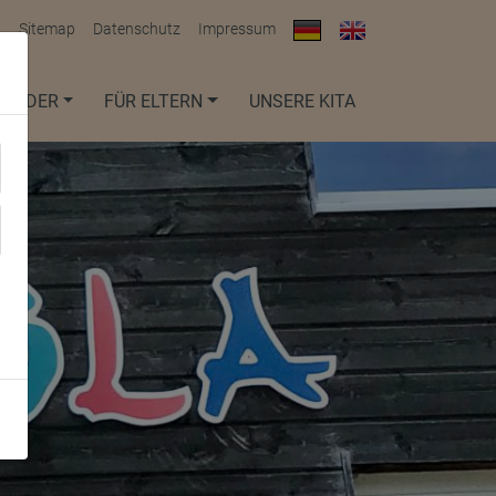
t
Sitemap
Datenschutz
Impressum
KINDER
FÜR ELTERN
UNSERE KITA