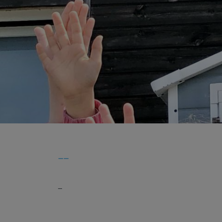
--
--